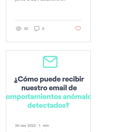
Solar
una empresa
especializada en la
instalación de placas
solares desde...
30
0
20 nov 2023
∙
1
min