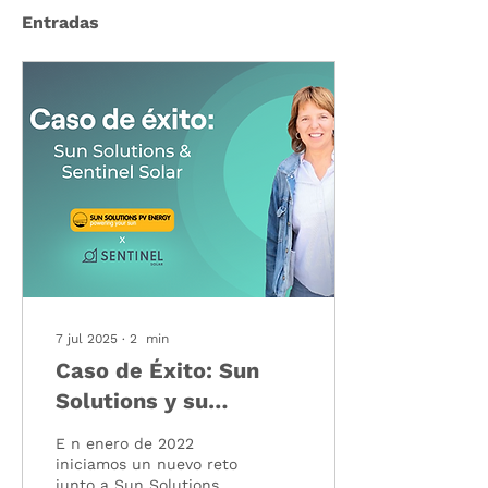
Entradas
7 jul 2025
∙
2
min
Caso de Éxito: Sun
Solutions y su
Transformación
E n enero de 2022
Digital con Sentinel
iniciamos un nuevo reto
junto a Sun Solutions ,